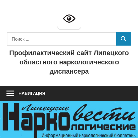
Перейти
к
Профилактич
содержимому
сайт
Поиск
ГУЗ
ПОИСК
для:
Профилактический сайт Липецкого
"Липецкий
областного наркологического
областной
диспансера
наркологичес
диспансер"
НАВИГАЦИЯ