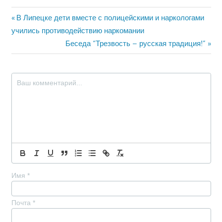
Навигация
Предыдущая
В Липецке дети вместе с полицейскими и наркологами
запись:
учились противодействию наркомании
по
Следующая
Беседа “Трезвость – русская традиция!”
записям
запись:
Имя
*
Почта
*