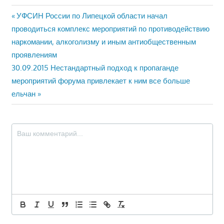
Навигация
Предыдущая
УФСИН России по Липецкой области начал
запись:
проводиться комплекс мероприятий по противодействию
по
наркомании, алкоголизму и иным антиобщественным
записям
проявлениям
Следующая
30.09.2015 Нестандартный подход к пропаганде
запись:
мероприятий форума привлекает к ним все больше
ельчан