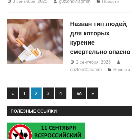
3 сентября, 2025
guzlond@admin
Новости
Назван тип людей,
для которых
курение
смертельно опасно
2 сентября, 2025
guzlond@admin
Новости
Пагинация
Предыдущие
…
Следующие
«
1
2
3
4
66
»
записи
записи
записей
ПОЛЕЗНЫЕ ССЫЛКИ