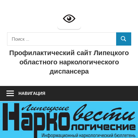
Перейти
к
Профилактич
содержимому
сайт
Поиск
ГУЗ
ПОИСК
для:
Профилактический сайт Липецкого
"Липецкий
областного наркологического
областной
диспансера
наркологичес
диспансер"
НАВИГАЦИЯ