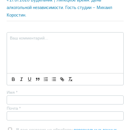
Навигация
запись:
алкогольной независимости. Гость студии – Михаил
по
Коростин.
записям
Имя
*
Почта
*
Я даю согласие на обработку
персональных данных