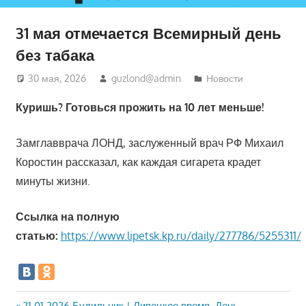
31 мая отмечается Всемирный день
без табака
30 мая, 2026
guzlond@admin
Новости
Куришь? Готовься прожить на 10 лет меньше!
Замглавврача ЛОНД, заслуженный врач РФ Михаил
Коростин рассказал, как каждая сигарета крадет
минуты жизни.
Ссылка на полную
статью:
https://www.lipetsk.kp.ru/daily/277786/5255311/
Предыдущая
21.01.2026 Будильник | Липецкое время. День