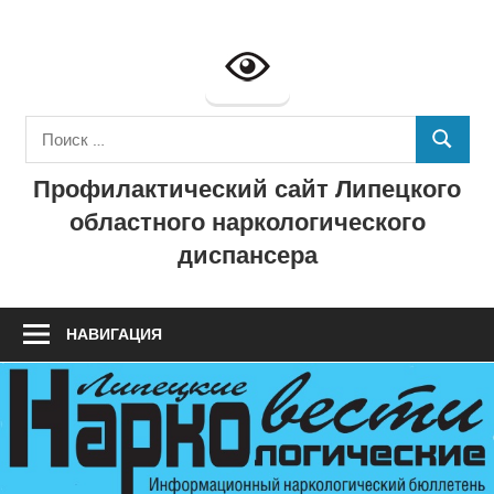
Перейти
к
Профилактич
содержимому
сайт
Поиск
ГУЗ
ПОИСК
для:
Профилактический сайт Липецкого
"Липецкий
областного наркологического
областной
диспансера
наркологичес
диспансер"
НАВИГАЦИЯ