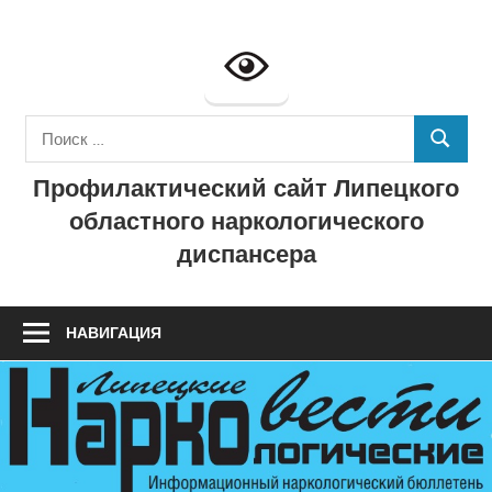
Перейти
к
Профилактич
содержимому
сайт
Поиск
ГУЗ
ПОИСК
для:
Профилактический сайт Липецкого
"Липецкий
областного наркологического
областной
диспансера
наркологичес
диспансер"
НАВИГАЦИЯ