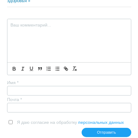
записям
запись:
здоровья
Имя
*
Почта
*
Я даю согласие на обработку
персональных данных