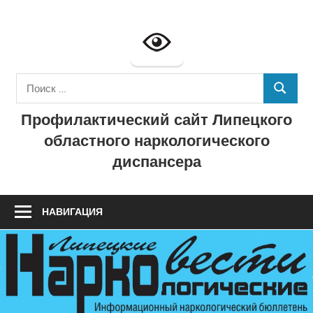
Перейти
к
Профилактич
содержимому
сайт
Поиск
ГУЗ
ПОИСК
для:
Профилактический сайт Липецкого
"Липецкий
областного наркологического
областной
диспансера
наркологичес
диспансер"
НАВИГАЦИЯ