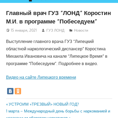
Главный врач ГУЗ “ЛОНД” Коростин
М.И. в программе “Побеседуем”
15 января, 2021
ГУЗ ЛОНД
Новости
Выступление главного врача ГУЗ “Липецкий
областной наркологический диспансер” Коростина
Михаила Ивановича на канале “Липецкое Время” в
программе “Побеседуем”. Подробнее в видео.
Видео на сайте Липецкого времени
Навигация
Предыдущая
УСТРОИМ «ТРЕЗВЫЙ» НОВЫЙ ГОД?
Следующая
запись:
1 марта – Международный день борьбы с наркоманией и
по
запись:
незаконным оборотом наркотиков