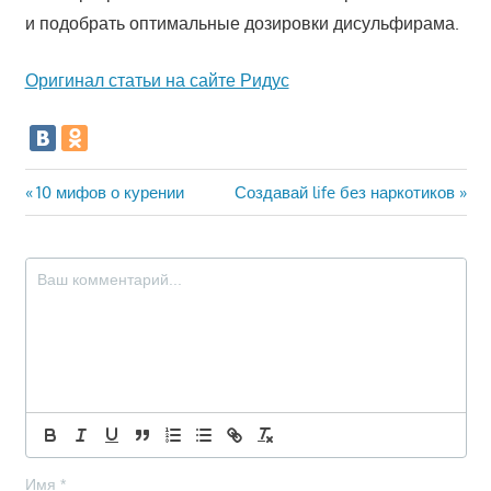
и подобрать оптимальные дозировки дисульфирама.
Оригинал статьи на сайте Ридус
Навигация
Предыдущая
Следующая
10 мифов о курении
Создавай life без наркотиков
запись:
запись:
по
записям
Имя
*