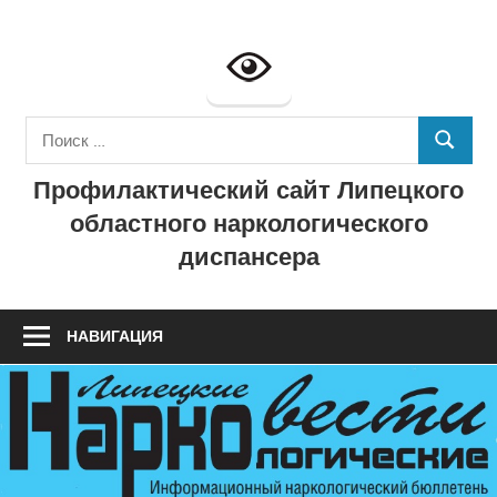
Перейти
к
Профилактич
содержимому
сайт
Поиск
ГУЗ
ПОИСК
для:
Профилактический сайт Липецкого
"Липецкий
областного наркологического
областной
диспансера
наркологичес
диспансер"
НАВИГАЦИЯ