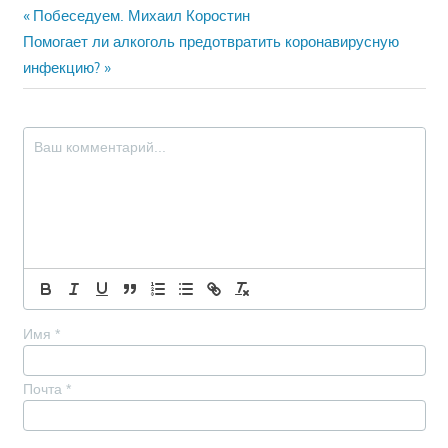
Навигация
Предыдущая
Побеседуем. Михаил Коростин
Следующая
запись:
Помогает ли алкоголь предотвратить коронавирусную
по
запись:
инфекцию?
записям
Имя
*
Почта
*