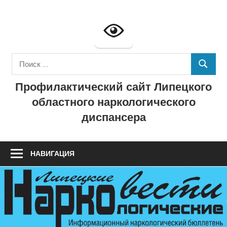
Перейти
к
Профилактич
содержимому
сайт
Поиск
ГУЗ
ПОИСК
для:
Профилактический сайт Липецкого
"Липецкий
областного наркологического
областной
диспансера
наркологичес
диспансер"
НАВИГАЦИЯ