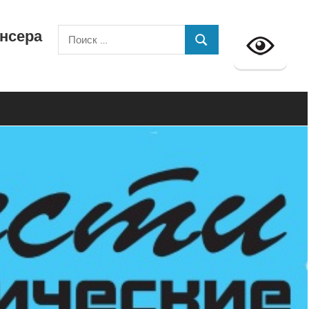
ансера
Поиск
ПОИСК
для: