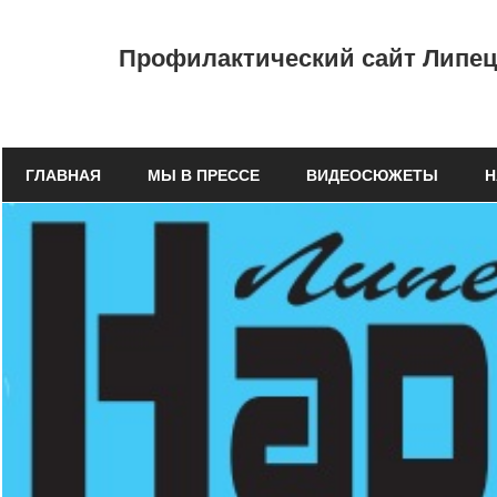
Перейти
к
Профилактический
Профилактический сайт Липецк
содержимому
сайт
ГУЗ
ГЛАВНАЯ
МЫ В ПРЕССЕ
ВИДЕОСЮЖЕТЫ
Н
"Липецкий
областной
наркологический
диспансер"