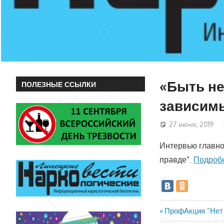
«Быть не
ПОЛЕЗНЫЕ ССЫЛКИ
зависим
27 июня, 2019
Интервью главно
правде”.
Подробн
Навигац
Предыдущая
ПрофАкция “Нет
запись: