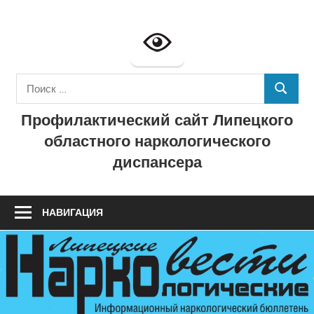
Перейти
к
Профилактич
содержимому
сайт
Поиск
ГУЗ
ПОИСК
для:
Профилактический сайт Липецкого
"Липецкий
областного наркологического
областной
диспансера
наркологичес
диспансер"
НАВИГАЦИЯ