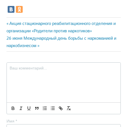
Навигация
Предыдущая
Акция стационарного реабилитационного отделения и
запись:
организации «Родители против наркотиков»
по
Следующая
26 июня Международный день борьбы с наркоманией и
записям
запись:
наркобизнесом
Имя
*