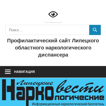
Перейти
к
Профилактич
содержимому
сайт
Поиск
ГУЗ
ПОИСК
для:
Профилактический сайт Липецкого
"Липецкий
областного наркологического
областной
диспансера
наркологичес
диспансер"
НАВИГАЦИЯ