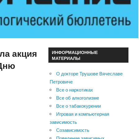
шла акция
ИНФОРМАЦИОННЫЕ
МАТЕРИАЛЫ
 Дню
О докторе Трушове Вячеславе
Петровиче
Все о наркотиках
Все об алкоголизме
Все о табакокурении
Игровая и компьютерная
зависимость
Созависимость
Поведение зависимых