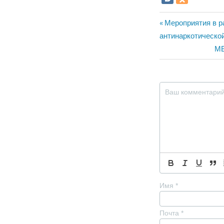
Навигац
Предыдущая
Мероприятия в р
запись:
антинаркотическо
по
Сл
МВ
записям
за
Имя
*
Почта
*