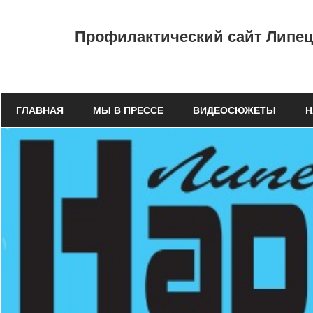
Перейти
к
Профилактический
Профилактический сайт Липецк
содержимому
сайт
ГУЗ
ГЛАВНАЯ
МЫ В ПРЕССЕ
ВИДЕОСЮЖЕТЫ
Н
"Липецкий
областной
наркологический
диспансер"