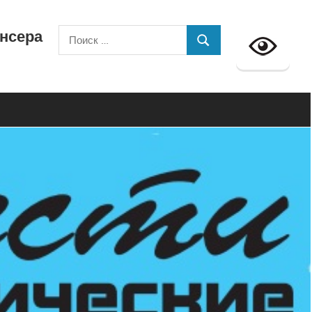
ансера
Поиск
ПОИСК
для: