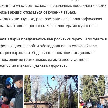
охотным участием граждан в различных профилактических
ризывающих отказаться от курения табака.
чала живая музыка, распространялась полиграфическая
 парка активно приглашались волонтерами к участию в
елям парка предлагалось выбросить сигареты и получить в
нфеты и цветы, пройти обследование на смокелайзере,
ьтацию нарколога. Отдельного внимания заслуживает
 некурящими гражданами, их активное участие в
душными шарами «Дерева здоровья».