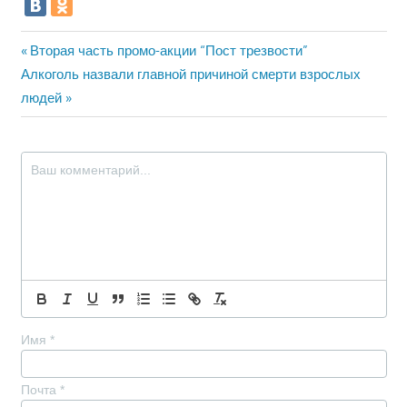
Навигация
Предыдущая
Вторая часть промо-акции “Пост трезвости”
Следующая
запись:
Алкоголь назвали главной причиной смерти взрослых
по
запись:
людей
записям
Имя
*
Почта
*