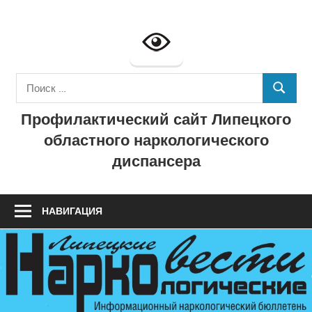
Перейти
к
Профилактич
содержимому
сайт
Поиск
ГУЗ
ПОИСК
для:
Профилактический сайт Липецкого
"Липецкий
областного наркологического
областной
диспансера
наркологичес
диспансер"
НАВИГАЦИЯ