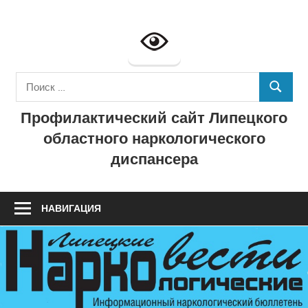
Перейти
к
Профилактич
содержимому
сайт
Поиск
ГУЗ
ПОИСК
для:
Профилактический сайт Липецкого
"Липецкий
областного наркологического
областной
диспансера
наркологичес
диспансер"
НАВИГАЦИЯ