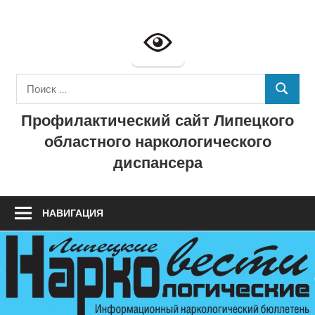
Перейти
к
Профилактич
содержимому
сайт
Поиск
ГУЗ
ПОИСК
для:
Профилактический сайт Липецкого
"Липецкий
областного наркологического
областной
диспансера
наркологичес
диспансер"
НАВИГАЦИЯ