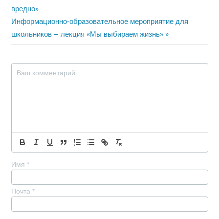
запись:
вредно»
по
Следующая
Информационно-образовательное мероприятие для
записям
запись:
школьников – лекция «Мы выбираем жизнь»
Имя
*
Почта
*