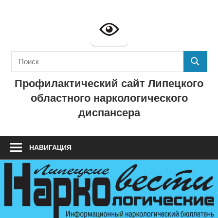
Перейти
к
Профилактич
содержимому
сайт
Поиск
ГУЗ
ПОИСК
для:
Профилактический сайт Липецкого
"Липецкий
областного наркологического
областной
диспансера
наркологичес
диспансер"
НАВИГАЦИЯ