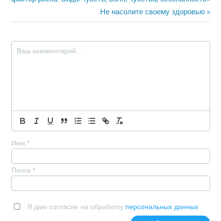
по
Следующая
Не насолите своему здоровью
записям
запись:
Имя
*
Почта
*
Я даю согласие на обработку
персональных данных