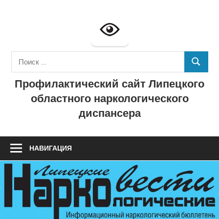
Перейти
к
Профилактич
содержимому
сайт
Поиск
ГУЗ
ПОИСК
для:
Профилактический сайт Липецкого
"Липецкий
областного наркологического
областной
диспансера
наркологичес
диспансер"
НАВИГАЦИЯ