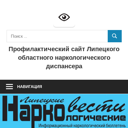
Перейти
к
Профилактич
содержимому
сайт
Поиск
ГУЗ
ПОИСК
для:
Профилактический сайт Липецкого
"Липецкий
областного наркологического
областной
диспансера
наркологичес
диспансер"
НАВИГАЦИЯ