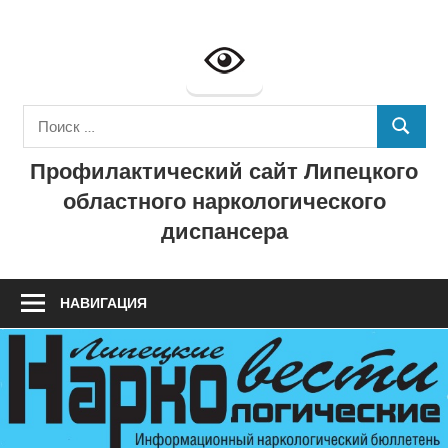
Перейти
к
Профилактич
содержимому
сайт
Поиск
ГУЗ
ПОИСК
для:
Профилактический сайт Липецкого
"Липецкий
областного наркологического
областной
диспансера
наркологичес
диспансер"
НАВИГАЦИЯ