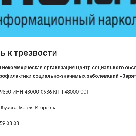
ть к трезвости
 некоммерческая организация Центр социального обс
рофилактики социально-значимых заболеваний «Заря
9850 ИНН 4800010936 КПП 480001001
бухова Мария Игоревна
559 03 03