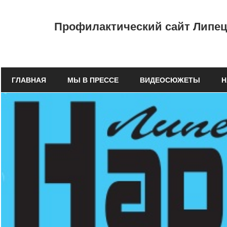
Перейти
к
Профилактический
Профилактический сайт Липецк
содержимому
сайт
ГУЗ
ГЛАВНАЯ
МЫ В ПРЕССЕ
ВИДЕОСЮЖЕТЫ
Н
"Липецкий
областной
наркологический
диспансер"