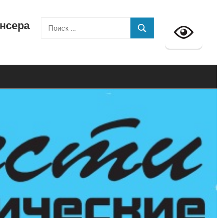
ансера
Поиск
ПОИСК
для: