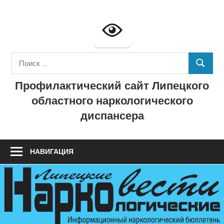
Перейти
к
Профилактич
содержимому
сайт
Поиск
ГУЗ
ПОИСК
для:
Профилактический сайт Липецкого
"Липецкий
областного наркологического
областной
диспансера
наркологичес
диспансер"
НАВИГАЦИЯ