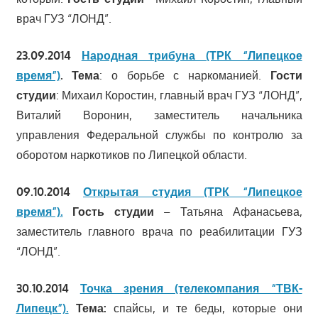
врач ГУЗ “ЛОНД”.
23.09.2014
Народная трибуна (ТРК “Липецкое
время”)
.
Тема
: о борьбе с наркоманией.
Гости
студии
: Михаил Коростин, главный врач ГУЗ “ЛОНД”,
Виталий Воронин, заместитель начальника
управления Федеральной службы по контролю за
оборотом наркотиков по Липецкой области.
09.10.2014
Открытая студия (ТРК “Липецкое
время”).
Гость студии
– Татьяна Афанасьева,
заместитель главного врача по реабилитации ГУЗ
“ЛОНД”.
30.10.2014
Точка зрения (телекомпания “ТВК-
Липецк”).
Тема:
спайсы, и те беды, которые они