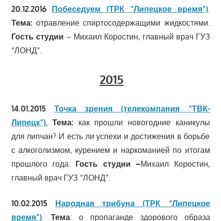
20.12.2016
Побеседуем (ТРК “Липецкое время”)
.
Тема:
отравление спиртосодержащими жидкостями.
Гость студии
– Михаил Коростин, главный врач ГУЗ
“ЛОНД”.
2015
14.01.2015
Точка зрения (телекомпания “ТВК-
Липецк”).
Тема:
как прошли новогодние каникулы
для липчан? И есть ли успехи и достижения в борьбе
с алкоголизмом, курением и наркоманией по итогам
прошлого года.
Гость студии –
Михаил Коростин,
главный врач ГУЗ “ЛОНД”.
10.02.2015
Народная трибуна (ТРК “Липецкое
время”)
.
Тема
: о пропаганде здорового образа