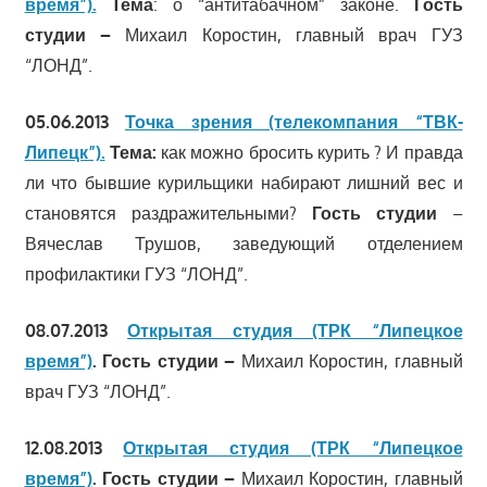
время”).
Тема
: о “антитабачном” законе.
Гость
студии –
Михаил Коростин, главный врач ГУЗ
“ЛОНД”.
05.06.2013
Точка зрения (телекомпания “ТВК-
Липецк”).
Тема:
как можно бросить курить ? И правда
ли что бывшие курильщики набирают лишний вес и
становятся раздражительными?
Гость студии
–
Вячеслав Трушов, заведующий отделением
профилактики ГУЗ “ЛОНД”.
08.07.2013
Открытая студия (ТРК “Липецкое
время”)
.
Гость студии –
Михаил Коростин, главный
врач ГУЗ “ЛОНД”.
12.08.2013
Открытая студия (ТРК “Липецкое
время”)
.
Гость студии –
Михаил Коростин, главный