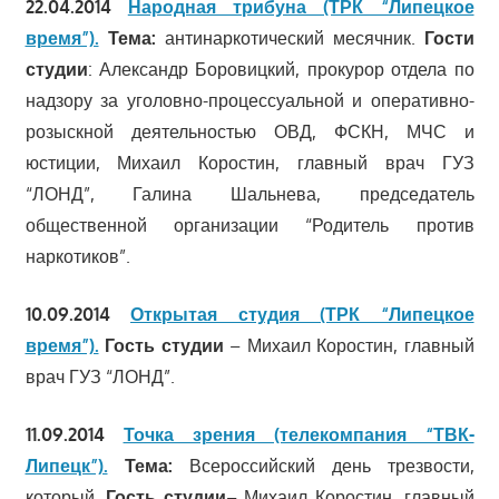
22.04.2014
Народная трибуна (ТРК “Липецкое
время”).
Тема:
антинаркотический месячник.
Гости
студии
: Александр Боровицкий, прокурор отдела по
надзору за уголовно-процессуальной и оперативно-
розыскной деятельностью ОВД, ФСКН, МЧС и
юстиции, Михаил Коростин, главный врач ГУЗ
“ЛОНД”, Галина Шальнева, председатель
общественной организации “Родитель против
наркотиков”.
10.09.2014
Открытая студия (ТРК “Липецкое
время”).
Гость студии
– Михаил Коростин, главный
врач ГУЗ “ЛОНД”.
11.09.2014
Точка зрения (телекомпания “ТВК-
Липецк”).
Тема:
Всероссийский день трезвости,
который.
Гость студии
– Михаил Коростин, главный