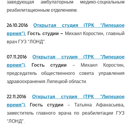
заведующая амбулаторным медико-социальным
реабилитационным отделением.
26.10.2016
Открытая студия (ТРК “Липецкое
время”).
Гость студии –
Михаил Коростин, главный
врач ГУЗ “ЛОНД”.
07.11.2016
Открытая студия (ТРК “Липецкое
время”)
.
Гость студии
– Михаил Коростин,
председатель общественного совета управления
здравоохранения Липецкой области.
22.11.2016
Открытая студия (ТРК “Липецкое
время”)
.
Гость студии
– Татьяна Афанасьева,
заместитель главного врача по реабилитации ГУЗ
“ЛОНД”.