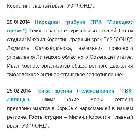
Коростин, главный врач ГУЗ “ЛОНД”.
28.01.2014
Народная трибуна (ТРК “Липецкое
время”)
.
Тема
: о запрете курительных смесей.
Гости
студии
: Михаил Коростин, гравный врач ГУЗ “ЛОНД”,
Людмила Салахетдинова, начальник правового
управления Липецкого областного Совета депутатов,
Иван Корнев, организатор общественного движения
“Молодежное антинаркотическое сопротивление”.
25.02.2014
Точка зрения (телекомпания “ТВК-
Липецк”).
Тема:
какие меры сегодня
предпринимаются в борьбе с наркоманией в нашем
регионе.
Гость студии
– Михаил Коростин, главный
врач ГУЗ “ЛОНД”.