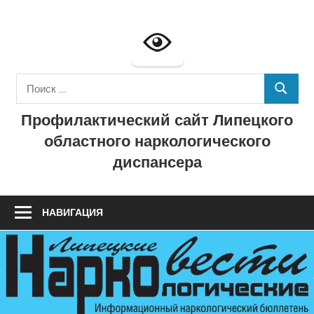
Перейти
к
Профилактич
содержимому
сайт
Поиск
ГУЗ
ПОИСК
для:
Профилактический сайт Липецкого
"Липецкий
областного наркологического
областной
диспансера
наркологичес
диспансер"
НАВИГАЦИЯ